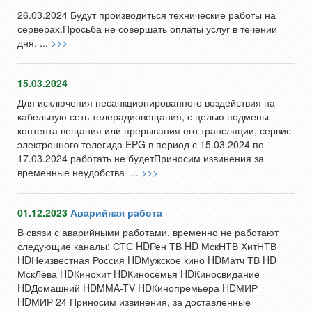
26.03.2024 Будут производиться технические работы на
серверах.Просьба не совершать оплаты услуг в течении
дня. ...
>>>
15.03.2024
Для исключения несанкционированного воздействия на
кабельную сеть телерадиовещания, с целью подмены
контента вещания или прерывания его трансляции, сервис
электронного телегида EPG в период с 15.03.2024 по
17.03.2024 работать не будетПриносим извинения за
временные неудобства ...
>>>
01.12.2023
Аварийная работа
В связи с аварийными работами, временно не работают
следующие каналы: СТС HDРен ТВ HD МскНТВ ХитНТВ
HDНеизвестная Россия HDМужское кино HDМатч ТВ HD
МскЛёва HDКинохит HDКиносемья HDКиносвидание
HDДомашний HDMMA-TV HDКинопремьера HDМИР
HDМИР 24 Приносим извинения, за доставленные